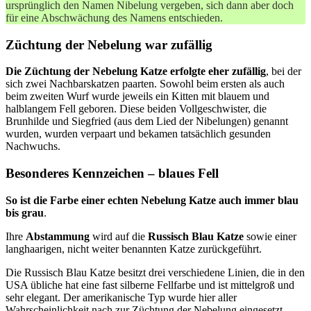
ursprünglich den Namen Nibelung vergeben, sich dann aber doch
für eine Abschwächung des Namens entschieden.
Züchtung der Nebelung war zufällig
Die Züchtung der Nebelung Katze erfolgte eher zufällig
, bei der
sich zwei Nachbarskatzen paarten. Sowohl beim ersten als auch
beim zweiten Wurf wurde jeweils ein Kitten mit blauem und
halblangem Fell geboren. Diese beiden Vollgeschwister, die
Brunhilde und Siegfried (aus dem Lied der Nibelungen) genannt
wurden, wurden verpaart und bekamen tatsächlich gesunden
Nachwuchs.
Besonderes Kennzeichen – blaues Fell
So ist die Farbe einer echten Nebelung Katze auch immer blau
bis grau
.
Ihre
Abstammung
wird auf die
Russisch Blau Katze
sowie einer
langhaarigen, nicht weiter benannten Katze zurückgeführt.
Die Russisch Blau Katze besitzt drei verschiedene Linien, die in den
USA übliche hat eine fast silberne Fellfarbe und ist mittelgroß und
sehr elegant. Der amerikanische Typ wurde hier aller
Wahrscheinlichkeit nach zur Züchtung der Nebelung eingesetzt.