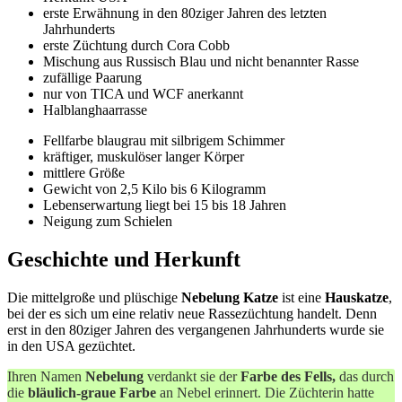
erste Erwähnung in den 80ziger Jahren des letzten
Jahrhunderts
erste Züchtung durch Cora Cobb
Mischung aus Russisch Blau und nicht benannter Rasse
zufällige Paarung
nur von TICA und WCF anerkannt
Halblanghaarrasse
Fellfarbe blaugrau mit silbrigem Schimmer
kräftiger, muskulöser langer Körper
mittlere Größe
Gewicht von 2,5 Kilo bis 6 Kilogramm
Lebenserwartung liegt bei 15 bis 18 Jahren
Neigung zum Schielen
Geschichte und Herkunft
Die mittelgroße und plüschige
Nebelung Katze
ist eine
Hauskatze
,
bei der es sich um eine relativ neue Rassezüchtung handelt. Denn
erst in den 80ziger Jahren des vergangenen Jahrhunderts wurde sie
in den USA gezüchtet.
Ihren Namen
Nebelung
verdankt sie der
Farbe des Fells,
das durch
die
bläulich-graue Farbe
an Nebel erinnert. Die Züchterin hatte