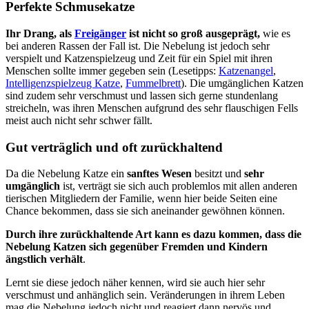
Perfekte Schmusekatze
Ihr Drang, als
Freigänger
ist nicht so groß ausgeprägt,
wie es
bei anderen Rassen der Fall ist. Die Nebelung ist jedoch sehr
verspielt und Katzenspielzeug und Zeit für ein Spiel mit ihren
Menschen sollte immer gegeben sein (Lesetipps:
Katzenangel
,
Intelligenzspielzeug Katze
,
Fummelbrett
). Die umgänglichen Katzen
sind zudem sehr verschmust und lassen sich gerne stundenlang
streicheln, was ihren Menschen aufgrund des sehr flauschigen Fells
meist auch nicht sehr schwer fällt.
Gut verträglich und oft zurückhaltend
Da die Nebelung Katze ein
sanftes Wesen
besitzt und
sehr
umgänglich
ist, verträgt sie sich auch problemlos mit allen anderen
tierischen Mitgliedern der Familie, wenn hier beide Seiten eine
Chance bekommen, dass sie sich aneinander gewöhnen können.
Durch ihre zurückhaltende Art kann es dazu kommen, dass die
Nebelung Katzen sich gegenüber Fremden und Kindern
ängstlich verhält
.
Lernt sie diese jedoch näher kennen, wird sie auch hier sehr
verschmust und anhänglich sein. Veränderungen in ihrem Leben
mag die Nebelung jedoch nicht und reagiert dann nervös und