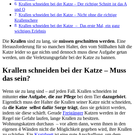
Krallen schneiden bei der Katze – Der richtige Schnitt ist das A
und O
Krallen schneiden bei der Katze – Nicht ohne die richtige
Krallenschere
Krallen schneiden bei der Katze – Das erste Mal, ein ganz
wichtiges Erlebnis
Die
Krallen
sind zu lang, sie
müssen geschnitten werden
. Eine
Herausforderung für so manchen Halter, den vom Stillhalten hält die
Katze leider so gar nichts und dennoch muss diese Aufgabe getan
werden, um die Verletzungsgefahr bei der Katze zu bannen.
Krallen schneiden bei der Katze – Muss
das sein?
Wenn sie zu lang sind – auf jeden Fall. Krallen schneiden ist
mitunter
eine Aufgabe
,
die zur Pflege
bei dem Tier
dazugehört
.
Eigentlich muss der Halter die Krallen seiner Katze nicht schneiden,
da
die Katze selbst dafür Sorge trägt
, dass sie gekürzt werden,
indem sie diese schärft. Gerade
Freigänger
Katzen werden in der
Regel nie Gefahr laufen, lange Krallen zu besitzen.
Wohnungskatzen durchaus – vor allem dann, wenn ihnen in den
eigenen 4 Wänden nicht die Möglichkeit gegeben wird, ihre Krallen
zu schärfen. Ein
Kratzbrett
ist eine gute Anschaffung, um dem