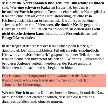
dass
hier die Nervenbahnen und gefüllten Blutgefäße zu finden
sind. Wer
eine schwarze Katze
zu Hause hat, bei dem ist
besondere Vorsicht
geboten. Denn bei einer solchen Katze gilt das
Krallen Schneiden als echte Herausforderung, da
eine rosa
Färbung nicht klar zu erkennen
ist. Darum ist es bei einer
schwarzen Katze empfehlenswert,
die dunkle Kralle gegen das
Licht zu halten
. Sind
Stellen
zu entdecken,
in denen das Licht
nicht durchscheinen kann
, sind dort die
Nervenbahnen
und
Blutgefäße
zu finden.
In der Regel ist der Ansatz der Kralle einer jeden Katze gut
durchblutet. Der gut durchblutete Teil gilt als
sehr empfindlich
.
Hier wird vom „
Krallenmark
“ gesprochen. Jener Teil, der beim
Krallen Schneiden unversehrt bleiben soll. Wird das „Krallenmark“
bei dieser Aufgabe verletzt, werden bei der Katze unnötige
Schmerzen verursacht und sie beginnt zu bluten.
Das ist dann der Hauptgrund dafür, warum sich die Katze ihre
Krallen nicht schneiden lassen möchte. Sie verbindet damit
schmerzliche Erinnerungen.
Wer
mit Vorsicht
an das Krallenschneiden herangeht und die Katze
nicht schneidet, der erreicht dadurch, dass sich die Katze das
durchaus gefallen lässt, ohne zu murren.