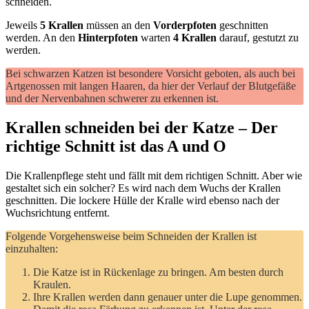
schneiden.
Jeweils
5 Krallen
müssen an den
Vorderpfoten
geschnitten
werden. An den
Hinterpfoten
warten
4 Krallen
darauf, gestutzt zu
werden.
Bei schwarzen Katzen ist besondere Vorsicht geboten, als auch bei
Artgenossen mit langen Haaren, da hier der Verlauf der Blutgefäße
und der Nervenbahnen schwerer zu erkennen ist.
Krallen schneiden bei der Katze – Der
richtige Schnitt ist das A und O
Die Krallenpflege steht und fällt mit dem richtigen Schnitt. Aber wie
gestaltet sich ein solcher? Es wird nach dem Wuchs der Krallen
geschnitten. Die lockere Hülle der Kralle wird ebenso nach der
Wuchsrichtung entfernt.
Folgende Vorgehensweise beim Schneiden der Krallen ist
einzuhalten:
Die Katze ist in Rückenlage zu bringen. Am besten durch
Kraulen.
Ihre Krallen werden dann genauer unter die Lupe genommen.