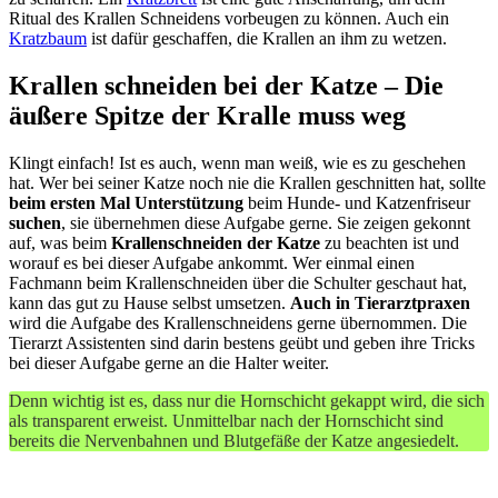
Ritual des Krallen Schneidens vorbeugen zu können. Auch ein
Kratzbaum
ist dafür geschaffen, die Krallen an ihm zu wetzen.
Krallen schneiden bei der Katze – Die
äußere Spitze der Kralle muss weg
Klingt einfach! Ist es auch, wenn man weiß, wie es zu geschehen
hat. Wer bei seiner Katze noch nie die Krallen geschnitten hat, sollte
beim ersten Mal Unterstützung
beim Hunde- und Katzenfriseur
suchen
, sie übernehmen diese Aufgabe gerne. Sie zeigen gekonnt
auf, was beim
Krallenschneiden der Katze
zu beachten ist und
worauf es bei dieser Aufgabe ankommt. Wer einmal einen
Fachmann beim Krallenschneiden über die Schulter geschaut hat,
kann das gut zu Hause selbst umsetzen.
Auch in Tierarztpraxen
wird die Aufgabe des Krallenschneidens gerne übernommen. Die
Tierarzt Assistenten sind darin bestens geübt und geben ihre Tricks
bei dieser Aufgabe gerne an die Halter weiter.
Denn wichtig ist es, dass nur die Hornschicht gekappt wird, die sich
als transparent erweist. Unmittelbar nach der Hornschicht sind
bereits die Nervenbahnen und Blutgefäße der Katze angesiedelt.