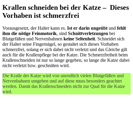
Krallen schneiden bei der Katze – Dieses
Vorhaben ist schmerzfrei
Vorausgesetzt, der Halter kann es.
Ist er darin ungeübt
und
fehlt
ihm die nötige Feinmotorik
, sind
Schnittverletzungen
bei
Blutgefäßen und Nervenbahnen
keine Seltenheit
. Schneidet sich
der Halter seine Fingernägel, so gestaltet sich dieses Vorhaben
schmerzfrei, solang er sich dabei nicht verletzt und das Gleiche gilt
auch für die Krallenpflege bei der Katze. Die Schmerzfreiheit beim
Krallenschneiden ist nur so lange gegeben, so lange die Katze dabei
nicht verletzt bzw. geschnitten wird.
Die Kralle der Katze wird von unendlich vielen Blutgefäßen und
Nervenbahnen umgeben und auf diese muss besonders geachtet
werden. Damit das Krallenschneiden nicht zur Qual für die Katze
wird.