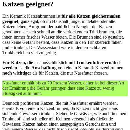
Katzen geeignet?
Ein Keramik Katzenbrunnen ist
für alle Katzen gleichermaßen
geeignet
, ganz egal, ob im Haushalt junge, mittelalte oder alte
Katzen leben. Aufgrund der natürlichen Neugier der Katzen
gewöhnen sie sich schnell an die verlockenden Trinkbrunnen, die
ihnen immer frisches Wasser bieten. Die Brunnen sind so gestaltet,
dass keine Gefahr besteht, dass Katzen in den Trinkbereich fallen
und ertrinken. Der Wasserstand wäre in den erreichbaren
Trinkbereichen viel zu gering.
Für Katzen, die
fast ausschließlich
mit Trockenfutter ernährt
werden
, ist die
Anschaffung
von einem Keramik Katzenbrunnen
noch wichtiger
als für Katzen, die nur Nassfutter fressen.
Nassfutter enthält bis zu 70 Prozent Wasser, daher ist bei dieser Art
der Ernährung die Gefahr geringer, dass eine Katze zu wenig
Flüssigkeit aufnimmt.
Dennoch profitieren Katzen, die mit Nassfutter ernährt werden,
ebenfalls von einem Katzenbrunnen, da Katzen nicht gerne aus
stehende Gewässern trinken. Stehende Gewässer, wie auch in einem
Trinknapf, sind schneller mit Keimen verseucht als fließende
Gewässer. Katzen haben einen ausgeprägten Geruchssinn und
verweigern Wasser, das nicht frisch riecht, obwohl sie durstig sind.