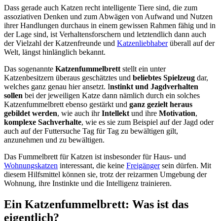
Dass gerade auch Katzen recht intelligente Tiere sind, die zum
assoziativen Denken und zum Abwägen von Aufwand und Nutzen
ihrer Handlungen durchaus in einem gewissen Rahmen fähig und in
der Lage sind, ist Verhaltensforschern und letztendlich dann auch
der Vielzahl der Katzenfreunde und
Katzenliebhaber
überall auf der
Welt, längst hinlänglich bekannt.
Das sogenannte
Katzenfummelbrett
stellt ein unter
Katzenbesitzern überaus geschätztes und
beliebtes Spielzeug
dar,
welches ganz genau hier ansetzt. I
nstinkt und Jagdverhalten
sollen
bei der jeweiligen Katze dann nämlich durch ein solches
Katzenfummelbrett ebenso gestärkt und
ganz gezielt heraus
gebildet werden
, wie auch ihr
Intellekt
und ihre
Motivation
,
komplexe Sachverhalte
, wie es sie zum Beispiel auf der Jagd oder
auch auf der Futtersuche Tag für Tag zu bewältigen gilt,
anzunehmen und zu bewältigen.
Das Fummelbrett für Katzen ist insbesonder für Haus- und
Wohnungskatzen
interessant, die keine
Freigänger
sein dürfen. Mit
diesem Hilfsmittel können sie, trotz der reizarmen Umgebung der
Wohnung, ihre Instinkte und die Intelligenz trainieren.
Ein Katzenfummelbrett: Was ist das
eigentlich?