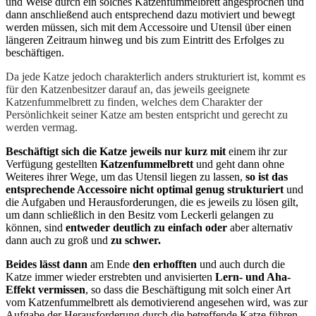
und Weise durch ein solches Katzenfummelbrett angesprochen und
dann anschließend auch entsprechend dazu motiviert und bewegt
werden müssen, sich mit dem Accessoire und Utensil über einen
längeren Zeitraum hinweg und bis zum Eintritt des Erfolges zu
beschäftigen.
Da jede Katze jedoch charakterlich anders strukturiert ist, kommt es
für den Katzenbesitzer darauf an, das jeweils geeignete
Katzenfummelbrett zu finden, welches dem Charakter der
Persönlichkeit seiner Katze am besten entspricht und gerecht zu
werden vermag.
Beschäftigt sich die Katze jeweils nur kurz mit
einem ihr zur
Verfügung gestellten
Katzenfummelbrett
und geht dann ohne
Weiteres ihrer Wege, um das Utensil liegen zu lassen,
so ist das
entsprechende Accessoire nicht optimal genug strukturiert
und
die Aufgaben und Herausforderungen, die es jeweils zu lösen gilt,
um dann schließlich in den Besitz vom Leckerli gelangen zu
können, sind
entweder deutlich zu einfach oder
aber alternativ
dann auch zu groß und
zu schwer.
Beides lässt dann
am Ende
den erhofften
und auch durch die
Katze immer wieder erstrebten und anvisierten
Lern- und Aha-
Effekt vermissen
, so dass die Beschäftigung mit solch einer Art
vom Katzenfummelbrett als demotivierend angesehen wird, was zur
Aufgabe der Herausforderung durch die betreffende Katze führen