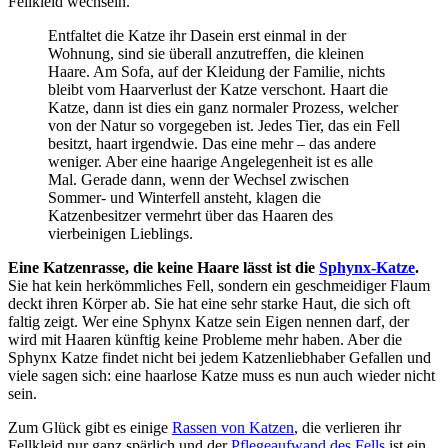
Fellkleid wechseln.
Entfaltet die Katze ihr Dasein erst einmal in der
Wohnung, sind sie überall anzutreffen, die kleinen
Haare. Am Sofa, auf der Kleidung der Familie, nichts
bleibt vom Haarverlust der Katze verschont. Haart die
Katze, dann ist dies ein ganz normaler Prozess, welcher
von der Natur so vorgegeben ist. Jedes Tier, das ein Fell
besitzt, haart irgendwie. Das eine mehr – das andere
weniger. Aber eine haarige Angelegenheit ist es alle
Mal. Gerade dann, wenn der Wechsel zwischen
Sommer- und Winterfell ansteht, klagen die
Katzenbesitzer vermehrt über das Haaren des
vierbeinigen Lieblings.
Eine Katzenrasse, die keine Haare lässt ist die
Sphynx-Katze
.
Sie hat kein herkömmliches Fell, sondern ein geschmeidiger Flaum
deckt ihren Körper ab. Sie hat eine sehr starke Haut, die sich oft
faltig zeigt. Wer eine Sphynx Katze sein Eigen nennen darf, der
wird mit Haaren künftig keine Probleme mehr haben. Aber die
Sphynx Katze findet nicht bei jedem Katzenliebhaber Gefallen und
viele sagen sich: eine haarlose Katze muss es nun auch wieder nicht
sein.
Zum Glück gibt es einige
Rassen von Katzen
, die verlieren ihr
Fellkleid nur ganz spärlich und der
Pflegeaufwand des Fells
ist ein