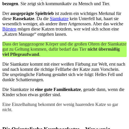
bezogen
. Sie zeigt sich kommunikativ zu Mensch und Tier.
Der
ausgeprägte Spieltrieb
ist zudem ein wichtiges Merkmal für
diese
Rassekatze
. Da die
Siamkatze
kein Unterfell hat, haart sie
wesentlich weniger, als andere ihrer Artgenossen. Aber das weiche
Bürsten
mögen diese Katzen trotzdem, wer wird sich schon eine
„Katzen Massage“ entgehen lassen.
Dass der langgezogene Körper und die großen Ohren der Siamkatze
gut zu Geltung kommen, dafür bedarf das Tier
nicht übermäßig
viel Pflegeaufwand
.
Die Siamkatze kommt mit einer weißen Färbung zur Welt, erst nach
und nach kommt die richtige Fellfarbe der Katze zum Vorschein.
Die ursprüngliche Färbung gestaltet sich wie folgt: Helles Fell und
dunkle Schattierungen.
Die Siamkatze ist
eine gute Familienkatze
, gerade dann, wenn die
Kinder schon etwas größer sind.
Eine Einzelhaltung bekommt der wenig haarenden Katze so gar
nicht.