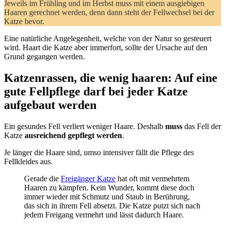
Jeweils im Frühling und im Herbst muss mit einem ausgiebigen
Haaren gerechnet werden, denn dann steht der Fellwechsel bei der
Katze bevor.
Eine natürliche Angelegenheit, welche von der Natur so gesteuert
wird. Haart die Katze aber immerfort, sollte der Ursache auf den
Grund gegangen werden.
Katzenrassen, die wenig haaren: Auf eine
gute Fellpflege darf bei jeder Katze
aufgebaut werden
Ein gesundes Fell verliert weniger Haare. Deshalb
muss
das Fell der
Katze
ausreichend gepflegt werden
.
Je länger die Haare sind, umso intensiver fällt die Pflege des
Fellkleides aus.
Gerade die
Freigänger Katze
hat oft mit vermehrtem
Haaren zu kämpfen. Kein Wunder, kommt diese doch
immer wieder mit Schmutz und Staub in Berührung,
das sich in ihrem Fell absetzt. Die Katze putzt sich nach
jedem Freigang vermehrt und lässt dadurch Haare.