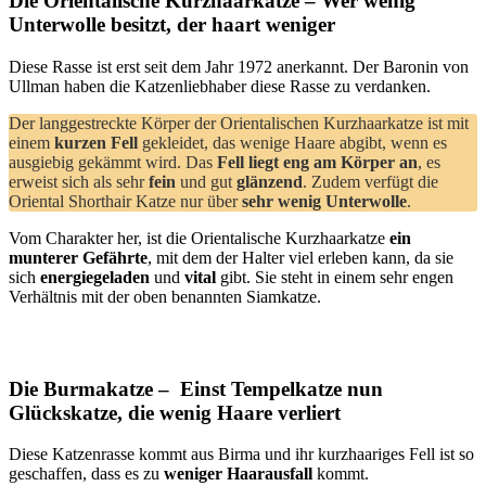
Die Orientalische Kurzhaarkatze – Wer wenig
Unterwolle besitzt, der haart weniger
Diese Rasse ist erst seit dem Jahr 1972 anerkannt. Der Baronin von
Ullman haben die Katzenliebhaber diese Rasse zu verdanken.
Der langgestreckte Körper der Orientalischen Kurzhaarkatze ist mit
einem
kurzen Fell
gekleidet, das wenige Haare abgibt, wenn es
ausgiebig gekämmt wird. Das
Fell liegt eng am Körper an
, es
erweist sich als sehr
fein
und gut
glänzend
. Zudem verfügt die
Oriental Shorthair Katze nur über
sehr wenig Unterwolle
.
Vom Charakter her, ist die Orientalische Kurzhaarkatze
ein
munterer Gefährte
, mit dem der Halter viel erleben kann, da sie
sich
energiegeladen
und
vital
gibt. Sie steht in einem sehr engen
Verhältnis mit der oben benannten Siamkatze.
Die Burmakatze – Einst Tempelkatze nun
Glückskatze, die wenig Haare verliert
Diese Katzenrasse kommt aus Birma und ihr kurzhaariges Fell ist so
geschaffen, dass es zu
weniger Haarausfall
kommt.