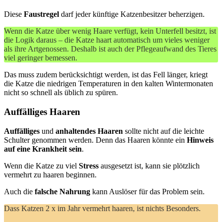
Diese
Faustregel
darf jeder künftige Katzenbesitzer beherzigen.
Wenn die Katze über wenig Haare verfügt, kein Unterfell besitzt, ist
die Logik daraus – die Katze haart automatisch um vieles weniger
als ihre Artgenossen. Deshalb ist auch der Pflegeaufwand des Tieres
viel geringer bemessen.
Das muss zudem berücksichtigt werden, ist das Fell länger, kriegt
die Katze die niedrigen Temperaturen in den kalten Wintermonaten
nicht so schnell als üblich zu spüren.
Auffälliges Haaren
Auffälliges
und
anhaltendes Haaren
sollte nicht auf die leichte
Schulter genommen werden. Denn das Haaren könnte ein
Hinweis
auf eine Krankheit sein
.
Wenn die Katze zu viel
Stress
ausgesetzt ist, kann sie plötzlich
vermehrt zu haaren beginnen.
Auch die
falsche Nahrung
kann Auslöser für das Problem sein.
Dass Katzen 2 x im Jahr vermehrt haaren, ist nichts Besonders.