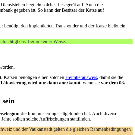
Dienststellen liegt ein solches Lesegerät auf. Auch die
nbank gegeben ist. So kann der Besitzer der Katze auf
der benötigt den implantierten Transponder und der Katze bleibt ein
trächtigt das Tier in keiner Weise.
eworden.
lt. Katzen benötigen einen solchen
Heimtierausweis
, damit sie die
Tätowierung wird nur dann anerkannt
, wenn sie
vor dem 03.
 sein
isebeginn
die Immunisierung stattgefunden hat. Auch diverse
3 Jahre sollten solche Auffrischungen stattfinden.
Schweiz und der Vatikanstadt gelten die gleichen Rahmenbedingungen