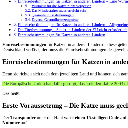
Einreisebestimmungen für Katzen in anderen Ländern – Eine Wurmku
Wurmkur für die Katze nicht vergessen
Das Mindestalter muss erreicht sein
Quarantäne Bestimmungen
Diverse Gesundheitszeugnisse
Einreisebestimmungen für Katzen in anderen Ländern – Allgemeine
Die Titerbestimmung – Sie ist in Ländern der EU nicht erforderlich
Einreisebestimmungen für Katzen in anderen Ländern
Einreisebestimmungen
für Katzen in anderen Ländern – diese gelte
Deutschland verlässt, der muss die Einreisebestimmungen des jeweil
Einreisebestimmungen für Katzen in andere
Denn sie richten sich nach dem jeweiligen Land und können sich ganz v
Die Europäische Union hat dafür gesorgt, dass seit dem Jahre 2003 d
Das heißt:
Erste Voraussetzung – Die Katze muss gech
Der
Transponder
unter der Haut
weist einen 15-stelligen Code auf
Nummer
auf.