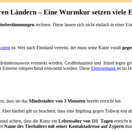
ren Ländern – Eine Wurmkur setzen viele E
reisebestimmungen
rechnen. Diese lassen sich nicht einfach in einer E
wurmt
ist. Wer nach Finnland verreist, der muss seine Katze vorab
gege
imtierausweis vermerkt werden. Großbritannien und Irland legen größ
der Einreise entsprechend entwurmt werden. Diese
Entwurmung
ist im H
en, dass sie das
Mindestalter von 3 Monaten
bereits erreicht hat.
. Aber hierbei gilt zu beachten, dass eine Impfung gegen Tollwut ers
arauf achten, dass die Katze ein
Lebensalter von 111 Tagen
erreicht 
er
Name des Tierhalters mit seiner Kontaktadresse auf Zypern
dur