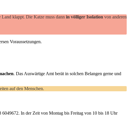
ge Land klappt. Die Katze muss dann
in völliger Isolation
von anderen
ersen Voraussetzungen.
 machen
. Das Auswärtige Amt berät in solchen Belangen gerne und
kheiten auf den Menschen.
 6049672. In der Zeit von Montag bis Freitag von 10 bis 18 Uhr