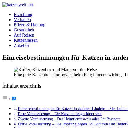
Erziehung
Verhalten
Pflege & Haltung
Gesundheit
Auf Reisen
Katzenrassen
Zubehör
Einreisebestimmungen für Katzen in ande
Eine gute Katzentransportbox ist beim Flug immens wichtig | F
Inhaltsverzeichnis
Einreisebestimmungen für Katzen in anderen Ländern – Sie sind ind
Erste Voraussetzung – Die Katze muss gechippt sein
Zweite Voraussetzung – Der Heimtierausweis oder Pet Passport
Dritte Voraussetzung – Die Impfung gegen Tollwut muss im Heimti