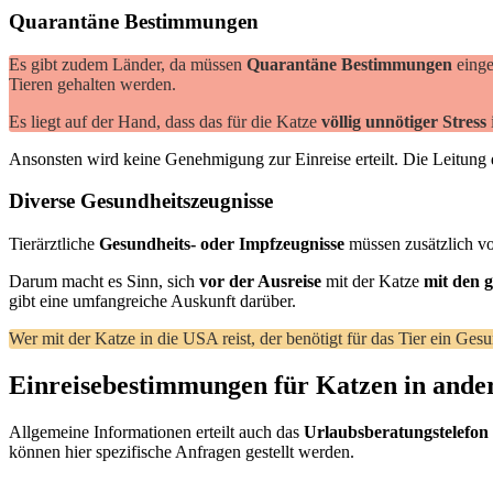
Quarantäne Bestimmungen
Es gibt zudem Länder, da müssen
Quarantäne Bestimmungen
einge
Tieren gehalten werden.
Es liegt auf der Hand, dass das für die Katze
völlig unnötiger Stress
Ansonsten wird keine Genehmigung zur Einreise erteilt. Die Leitung
Diverse Gesundheitszeugnisse
Tierärztliche
Gesundheits- oder Impfzeugnisse
müssen zusätzlich vo
Darum macht es Sinn, sich
vor der Ausreise
mit der Katze
mit den 
gibt eine umfangreiche Auskunft darüber.
Wer mit der Katze in die USA reist, der benötigt für das Tier ein Ges
Einreisebestimmungen für Katzen in ande
Allgemeine Informationen erteilt auch das
Urlaubsberatungstelefon
können hier spezifische Anfragen gestellt werden.