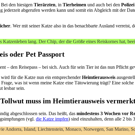
 Bei den hiesigen
Tierärzten
, in
Tierheimen
und auch bei den
Polizei
g jederzeit abgerufen werden kann und somit ein Abgleich mit der Date
icher
. Wer mit seiner Katze also in das benachbarte Ausland verreist, 
 Katzenleben lang. Der Chip, der die Größe eines Reiskornes hat, beein
is oder Pet Passport
t – den Reisepass – bei sich. Auch für sein Tier ist das nun Pflicht g
, wird für die Katze nun ein entsprechender
Heimtierausweis
ausgestel
 die Frage, was ist wenn meine Katze eine Tätowierung trägt? Eine solche
 lesbar sein.
 Tollwut muss im Heimtierausweis vermerkt
ändig abgeschlossen sein. Das heißt, das
mindestens 3 Wochen vor Re
ngsimpfungen (vgl.
die Katze impfen
) sind einzuhalten, denn alle 2 bis 
 wie Andorra, Island, Liechtenstein, Monaco, Norwegen, San Marino, 