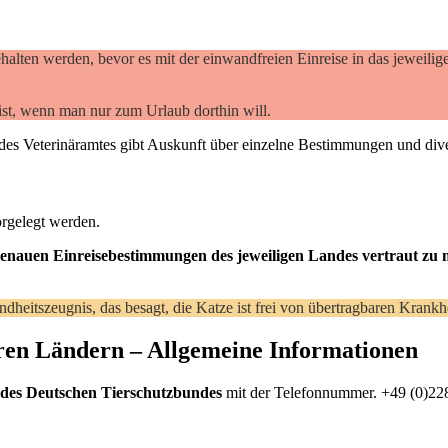
halten werden, bevor es mit der einwandfreien Einreise in das jeweili
ist, wenn man nur zum Urlaub dorthin will.
 des Veterinäramtes gibt Auskunft über einzelne Bestimmungen und div
rgelegt werden.
genauen Einreisebestimmungen des jeweiligen Landes vertraut zu
undheitszeugnis, das besagt, die Katze ist frei von übertragbaren Kran
ren Ländern – Allgemeine Informationen
 des Deutschen Tierschutzbundes
mit der Telefonnummer. +49 (0)228