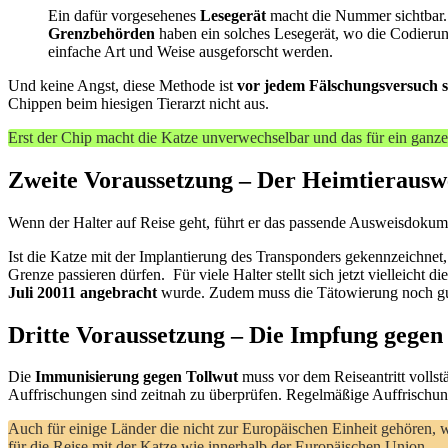
Ein dafür vorgesehenes
Lesegerät
macht die Nummer sichtbar.
Grenzbehörden
haben ein solches Lesegerät, wo die Codierun
einfache Art und Weise ausgeforscht werden.
Und keine Angst, diese Methode ist
vor jedem Fälschungsversuch s
Chippen beim hiesigen Tierarzt nicht aus.
Erst der Chip macht die Katze unverwechselbar und das für ein ganzes
Zweite Voraussetzung – Der Heimtierauswe
Wenn der Halter auf Reise geht, führt er das passende Ausweisdokumen
Ist die Katze mit der Implantierung des Transponders gekennzeichnet
Grenze passieren dürfen. Für viele Halter stellt sich jetzt vielleicht
Juli 20011 angebracht
wurde. Zudem muss die Tätowierung noch gut
Dritte Voraussetzung – Die Impfung gegen
Die
Immunisierung gegen Tollwut
muss vor dem Reiseantritt vollst
Auffrischungen sind zeitnah zu überprüfen. Regelmäßige Auffrischu
Auch für einige Länder die nicht zur Europäischen Einheit gehören,
für die Reise mit der Katze wie innerhalb der Europäischen Union.