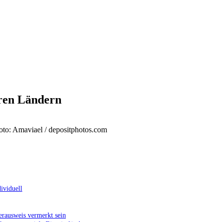
ren Ländern
oto: Amaviael / depositphotos.com
ividuell
erausweis vermerkt sein