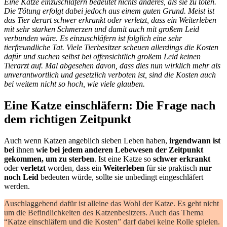
Eine Katze einzuschläfern bedeutet nichts anderes, als sie zu töten.
Die Tötung erfolgt dabei jedoch aus einem guten Grund. Meist ist
das Tier derart schwer erkrankt oder verletzt, dass ein Weiterleben
mit sehr starken Schmerzen und damit auch mit großem Leid
verbunden wäre. Es einzuschläfern ist folglich eine sehr
tierfreundliche Tat. Viele Tierbesitzer scheuen allerdings die Kosten
dafür und suchen selbst bei offensichtlich großem Leid keinen
Tierarzt auf. Mal abgesehen davon, dass dies nun wirklich mehr als
unverantwortlich und gesetzlich verboten ist, sind die Kosten auch
bei weitem nicht so hoch, wie viele glauben.
Eine Katze einschläfern: Die Frage nach
dem richtigen Zeitpunkt
Auch wenn Katzen angeblich sieben Leben haben,
irgendwann ist
bei
ihnen
wie bei jedem anderen Lebewesen der Zeitpunkt
gekommen, um zu sterben
. Ist eine Katze so
schwer erkrankt
oder
verletzt
worden, dass ein
Weiterleben
für sie praktisch
nur
noch Leid
bedeuten würde, sollte sie unbedingt eingeschläfert
werden.
Auschlaggebend dafür ist alleine das Wohl der Katze. Es geht nicht
um die Befindlichkeiten des Katzenbesitzers. Auch das Thema
“Katze einschläfern und die Kosten” darf dabei keine Rolle spielen.