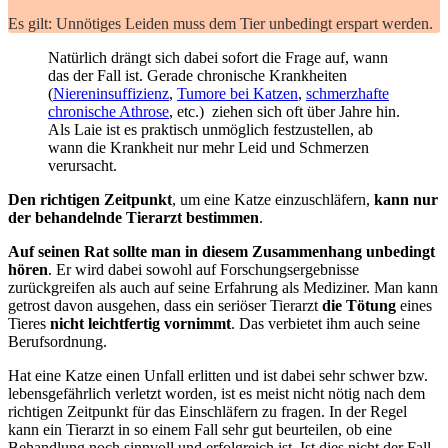
Es gilt: Unnötiges Leiden muss dem Tier unbedingt erspart werden.
Natürlich drängt sich dabei sofort die Frage auf, wann
das der Fall ist. Gerade chronische Krankheiten
(
Niereninsuffizienz
,
Tumore bei Katzen
,
schmerzhafte
chronische Athrose
, etc.) ziehen sich oft über Jahre hin.
Als Laie ist es praktisch unmöglich festzustellen, ab
wann die Krankheit nur mehr Leid und Schmerzen
verursacht.
Den richtigen Zeitpunkt
, um eine Katze einzuschläfern,
kann nur
der behandelnde Tierarzt bestimmen
.
Auf seinen Rat sollte man in diesem Zusammenhang unbedingt
hören
. Er wird dabei sowohl auf Forschungsergebnisse
zurückgreifen als auch auf seine Erfahrung als Mediziner. Man kann
getrost davon ausgehen, dass ein seriöser Tierarzt
die Tötung
eines
Tieres
nicht leichtfertig vornimmt
. Das verbietet ihm auch seine
Berufsordnung.
Hat eine Katze einen Unfall erlitten und ist dabei sehr schwer bzw.
lebensgefährlich verletzt worden, ist es meist nicht nötig nach dem
richtigen Zeitpunkt für das Einschläfern zu fragen. In der Regel
kann ein Tierarzt in so einem Fall sehr gut beurteilen, ob eine
Behandlung noch sinnvoll und erfolgreich ist. Ist dies nicht der Fall