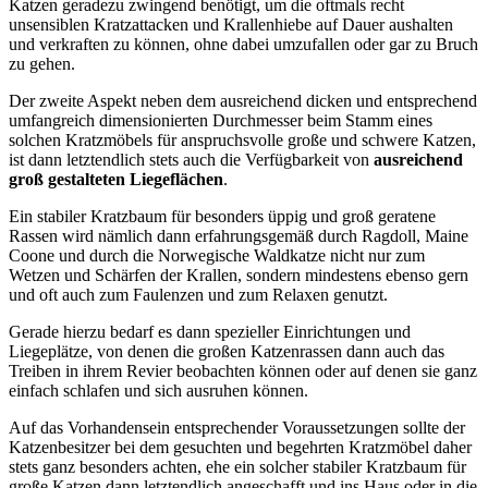
Katzen geradezu zwingend benötigt, um die oftmals recht
unsensiblen Kratzattacken und Krallenhiebe auf Dauer aushalten
und verkraften zu können, ohne dabei umzufallen oder gar zu Bruch
zu gehen.
Der zweite Aspekt neben dem ausreichend dicken und entsprechend
umfangreich dimensionierten Durchmesser beim Stamm eines
solchen Kratzmöbels für anspruchsvolle große und schwere Katzen,
ist dann letztendlich stets auch die Verfügbarkeit von
ausreichend
groß gestalteten Liegeflächen
.
Ein stabiler Kratzbaum für besonders üppig und groß geratene
Rassen wird nämlich dann erfahrungsgemäß durch Ragdoll, Maine
Coone und durch die Norwegische Waldkatze nicht nur zum
Wetzen und Schärfen der Krallen, sondern mindestens ebenso gern
und oft auch zum Faulenzen und zum Relaxen genutzt.
Gerade hierzu bedarf es dann spezieller Einrichtungen und
Liegeplätze, von denen die großen Katzenrassen dann auch das
Treiben in ihrem Revier beobachten können oder auf denen sie ganz
einfach schlafen und sich ausruhen können.
Auf das Vorhandensein entsprechender Voraussetzungen sollte der
Katzenbesitzer bei dem gesuchten und begehrten Kratzmöbel daher
stets ganz besonders achten, ehe ein solcher stabiler Kratzbaum für
große Katzen dann letztendlich angeschafft und ins Haus oder in die