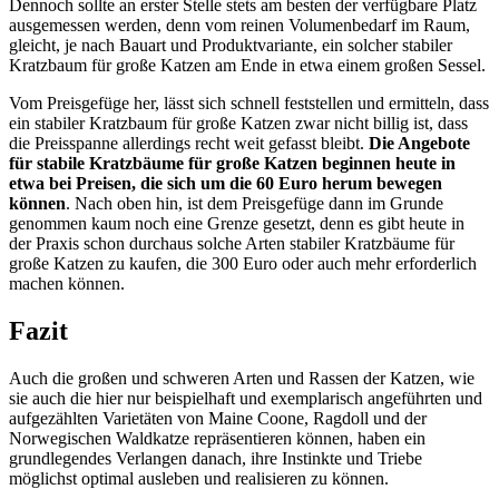
Dennoch sollte an erster Stelle stets am besten der verfügbare Platz
ausgemessen werden, denn vom reinen Volumenbedarf im Raum,
gleicht, je nach Bauart und Produktvariante, ein solcher stabiler
Kratzbaum für große Katzen am Ende in etwa einem großen Sessel.
Vom Preisgefüge her, lässt sich schnell feststellen und ermitteln, dass
ein stabiler Kratzbaum für große Katzen zwar nicht billig ist, dass
die Preisspanne allerdings recht weit gefasst bleibt.
Die Angebote
für stabile Kratzbäume für große Katzen beginnen heute in
etwa bei Preisen, die sich um die 60 Euro herum bewegen
können
. Nach oben hin, ist dem Preisgefüge dann im Grunde
genommen kaum noch eine Grenze gesetzt, denn es gibt heute in
der Praxis schon durchaus solche Arten stabiler Kratzbäume für
große Katzen zu kaufen, die 300 Euro oder auch mehr erforderlich
machen können.
Fazit
Auch die großen und schweren Arten und Rassen der Katzen, wie
sie auch die hier nur beispielhaft und exemplarisch angeführten und
aufgezählten Varietäten von Maine Coone, Ragdoll und der
Norwegischen Waldkatze repräsentieren können, haben ein
grundlegendes Verlangen danach, ihre Instinkte und Triebe
möglichst optimal ausleben und realisieren zu können.