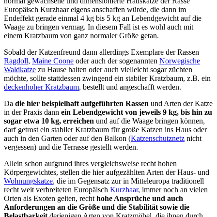
normal gewachsene und dimensionierte Hauskatze der Rasse
Europäisch Kurzhaar eigens anschaffen würde, die dann im
Endeffekt gerade einmal 4 kg bis 5 kg an Lebendgewicht auf die
Waage zu bringen vermag. In diesem Fall ist es wohl auch mit
einem Kratzbaum von ganz normaler Größe getan.
Sobald der Katzenfreund dann allerdings Exemplare der Rassen
Ragdoll
,
Maine Coone
oder auch der sogenannten
Norwegische
Waldkatze
zu Hause halten oder auch vielleicht sogar züchten
möchte, sollte stattdessen zwingend ein stabiler Kratzbaum, z.B. ein
deckenhoher Kratzbaum
, bestellt und angeschafft werden.
Da
die hier beispielhaft aufgeführten Rassen
und Arten der Katze
in der Praxis dann
ein Lebendgewicht von jeweils 9 kg, bis hin zu
sogar etwa 10 kg, erreichen
und auf die Waage bringen können,
darf getrost ein stabiler Kratzbaum für große Katzen ins Haus oder
auch in den Garten oder auf den Balkon (
Katzenschutznetz
nicht
vergessen) und die Terrasse gestellt werden.
Allein schon aufgrund ihres vergleichsweise recht hohen
Körpergewichtes, stellen die hier aufgezählten Arten der Haus- und
Wohnungskatze
, die im Gegensatz zur in Mitteleuropa traditionell
recht weit verbreiteten Europäisch
Kurzhaar
, immer noch an vielen
Orten als Exoten gelten, recht
hohe Ansprüche und auch
Anforderungen an die Größe und die Stabilität sowie die
Belastbarkeit
derjenigen Arten von Kratzmöbel, die ihnen durch