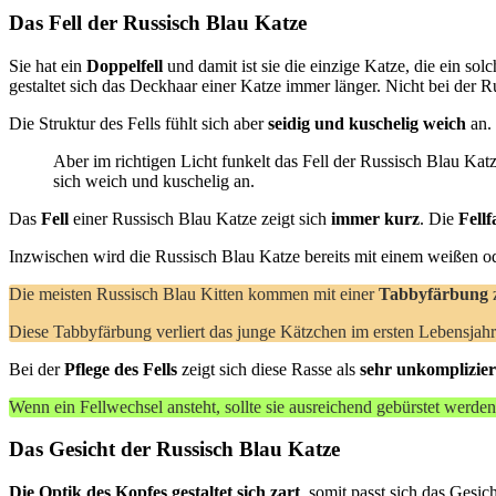
Das Fell der Russisch Blau Katze
Sie hat ein
Doppelfell
und damit ist sie die einzige Katze, die ein so
gestaltet sich das Deckhaar einer Katze immer länger. Nicht bei der 
Die Struktur des Fells fühlt sich aber
seidig und kuschelig weich
an. 
Aber im richtigen Licht funkelt das Fell der Russisch Blau Katz
sich weich und kuschelig an.
Das
Fell
einer Russisch Blau Katze zeigt sich
immer kurz
. Die
Fellf
Inzwischen wird die Russisch Blau Katze bereits mit einem weißen o
Die meisten Russisch Blau Kitten kommen mit einer
Tabbyfärbung
z
Diese Tabbyfärbung verliert das junge Kätzchen im ersten Lebensjah
Bei der
Pflege des Fells
zeigt sich diese Rasse als
sehr unkomplizier
Wenn ein Fellwechsel ansteht, sollte sie ausreichend gebürstet werde
Das Gesicht der Russisch Blau Katze
Die Optik des Kopfes gestaltet sich zart
, somit passt sich das Gesi