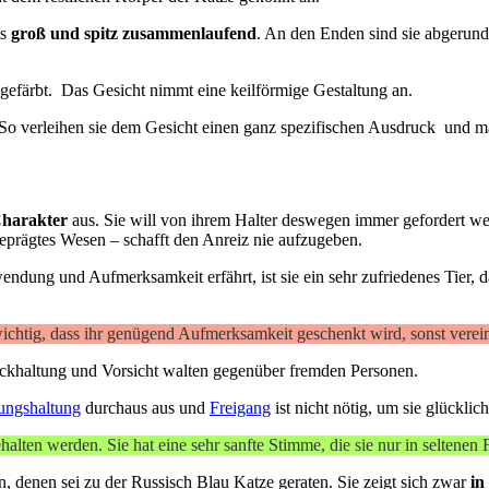
ls
groß und spitz zusammenlaufend
. An den Enden sind sie abgerund
gefärbt. Das Gesicht nimmt eine keilförmige Gestaltung an.
 So verleihen sie dem Gesicht einen ganz spezifischen Ausdruck und m
 Charakter
aus. Sie will von ihrem Halter deswegen immer gefordert w
geprägtes Wesen – schafft den Anreiz nie aufzugeben.
ndung und Aufmerksamkeit erfährt, ist sie ein sehr zufriedenes Tier, 
wichtig, dass ihr genügend Aufmerksamkeit geschenkt wird, sonst verein
urückhaltung und Vorsicht walten gegenüber fremden Personen.
ngshaltung
durchaus aus und
Freigang
ist nicht nötig, um sie glückli
ten werden. Sie hat eine sehr sanfte Stimme, die sie nur in seltenen Fä
en, denen sei zu der Russisch Blau Katze geraten. Sie zeigt sich zwar
in