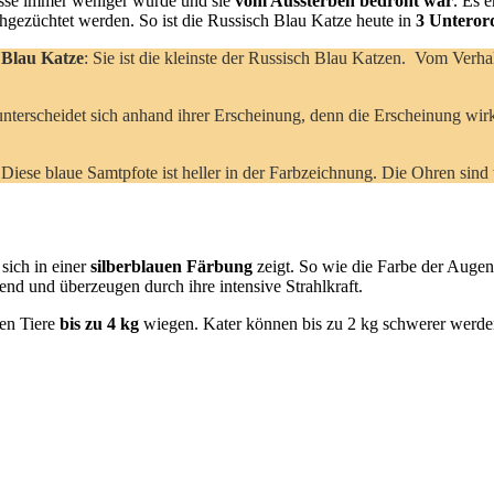
Rasse immer weniger wurde und sie
vom Aussterben bedroht war
. Es 
achgezüchtet werden. So ist die Russisch Blau Katze heute in
3 Untero
 Blau Katze
: Sie ist die kleinste der Russisch Blau Katzen. Vom Verha
 unterscheidet sich anhand ihrer Erscheinung, denn die Erscheinung wir
 Diese blaue Samtpfote ist heller in der Farbzeichnung. Die Ohren sind 
 sich in einer
silberblauen Färbung
zeigt. So wie die Farbe der Augen
nd und überzeugen durch ihre intensive Strahlkraft.
hen Tiere
bis zu 4 kg
wiegen. Kater können bis zu 2 kg schwerer werd