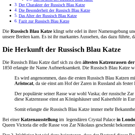
Der Charakter der Russisch Blau Katze
Die Besonderheit der Russisch Blau Katze
Das Alter der Russisch Blau Katze
Fazit zur Russisch Blau Katze
Die
Russisch Blau Katze
klingt sehr edel in ihrer Namensgebung und 
unsere Breiten kam. Es ist ihr markantes Aussehen, das dazu führte, da
Die Herkunft der Russisch Blau Katze
Die Russisch Blau Katze darf sich zu den
ältesten Katzenrassen der
1850 erlangte ihr Name Aufmerksamkeit. Die Russisch Blau Katze w
Es wird angenommen, dass die ersten Russisch Blau Katzen mit
Aristocat
, da sie einst am Hof der Zaren in Russland als fester 
Der populärste seiner Rasse war wohl Vaska; der russische Zar 
diese Katzenrasse einst an Königshäuser und Kaiserhöfe in Eur
Somit erlangte die Russisch Blau Katze immer mehr Bekannthei
Bei einer
Katzenausstellung
im legendären Crystal Palace
in Lond
Queen Victoria die edle Rasse von Zar Nikolaus geschenkt bekommen 