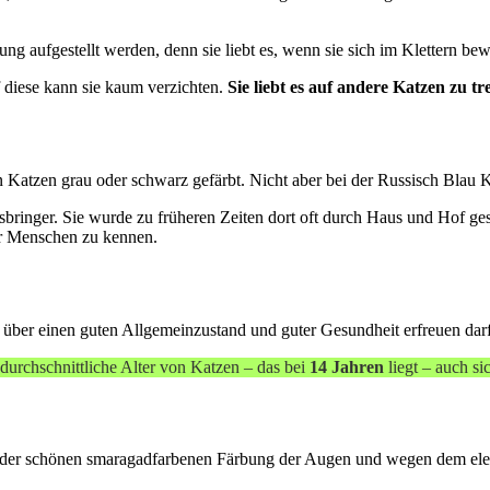
g aufgestellt werden, denn sie liebt es, wenn sie sich im Klettern bew
 diese kann sie kaum verzichten.
Sie liebt es auf andere Katzen zu tr
en Katzen grau oder schwarz gefärbt. Nicht aber bei der Russisch Blau K
bringer. Sie wurde zu früheren Zeiten dort oft durch Haus und Hof gesch
er Menschen zu kennen.
h über einen guten Allgemeinzustand und guter Gesundheit erfreuen darf
s durchschnittliche Alter von Katzen – das bei
14 Jahren
liegt – auch sic
der schönen smaragadfarbenen Färbung der Augen und wegen dem eleg