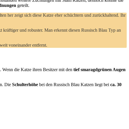
entstanden weitere Züchtungen mit Siam Katzen, dennoch konnte die
rdnungen
geteilt.
lten her zeigt sich diese Katze eher schüchtern und zurückhaltend. Ihr
kt kräftiger und robuster. Man erkennt diesen Russisch Blau Typ an
weit voneinander entfernt.
. Wenn die Katze ihren Besitzer mit den
tief smaragdgrünen Augen
en. Die
Schulterhöhe
bei den Russisch Blau Katzen liegt bei
ca. 30