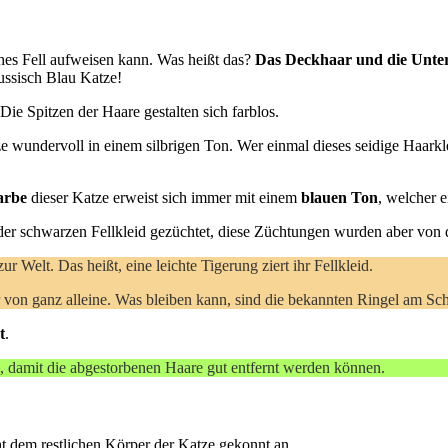
lches Fell aufweisen kann. Was heißt das?
Das Deckhaar und die Unter
Russisch Blau Katze!
Die Spitzen der Haare gestalten sich farblos.
e wundervoll in einem silbrigen Ton. Wer einmal dieses seidige Haarkle
arbe
dieser Katze erweist sich immer mit einem
blauen Ton
, welcher 
der schwarzen Fellkleid gezüchtet, diese Züchtungen wurden aber von d
ur Welt. Das heißt, eine leichte Tigerung ziert ihr Fellkleid.
r von ganz alleine. Was bleiben kann, sind die bekannten Ringel am Sc
t
.
n, damit die abgestorbenen Haare gut entfernt werden können.
cht dem restlichen Körper der Katze gekonnt an.