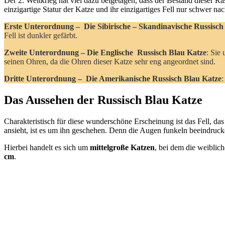
Der 2. Weltkrieg hat viel dazu beigetagen, dass der Bestand dieser 
einzigartige Statur der Katze und ihr einzigartiges Fell nur schwer n
Erste Unterordnung – Die Sibirische – Skandinavische Russisch
Fell ist dunkler gefärbt.
Zweite Unterordnung – Die Englische Russisch Blau Katze
: Sie
seinen Ohren, da die Ohren dieser Katze sehr eng angeordnet sind.
Dritte Unterordnung – Die Amerikanische Russisch Blau Katze
:
Das Aussehen der Russisch Blau Katze
Charakteristisch für diese wunderschöne Erscheinung ist das Fell, das
ansieht, ist es um ihn geschehen. Denn die Augen funkeln beeindrucke
Hierbei handelt es sich um
mittelgroße Katzen
, bei dem die weiblic
cm
.