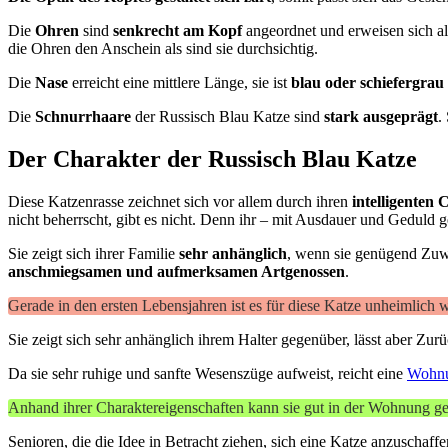
Die
Ohren
sind
senkrecht am Kopf
angeordnet und erweisen sich a
die Ohren den Anschein als sind sie durchsichtig.
Die
Nase
erreicht eine mittlere Länge, sie ist
blau oder schiefergrau
Die
Schnurrhaare
der Russisch Blau Katze sind
stark ausgeprägt
.
Der Charakter der Russisch Blau Katze
Diese Katzenrasse zeichnet sich vor allem durch ihren
intelligenten
nicht beherrscht, gibt es nicht. Denn ihr – mit Ausdauer und Geduld 
Sie zeigt sich ihrer Familie
sehr anhänglich
, wenn sie genügend Zuwe
anschmiegsamen und aufmerksamen Artgenossen
.
Gerade in den ersten Lebensjahren ist es für diese Katze unheimlich 
Sie zeigt sich sehr anhänglich ihrem Halter gegenüber, lässt aber Z
Da sie sehr ruhige und sanfte Wesenszüge aufweist, reicht eine
Wohnu
Anhand ihrer Charaktereigenschaften kann sie gut in der Wohnung gehal
Senioren, die die Idee in Betracht ziehen, sich eine Katze anzuschaff