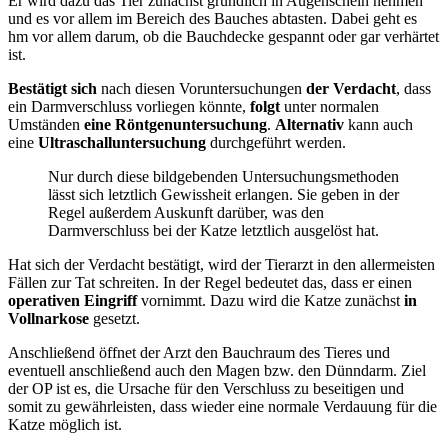
Er wird dazu das Tier zunächst gründlich in Augenschein nehmen
und es vor allem im Bereich des Bauches abtasten. Dabei geht es
hm vor allem darum, ob die Bauchdecke gespannt oder gar verhärtet
ist.
Bestätigt sich
nach diesen Voruntersuchungen
der Verdacht
, dass
ein Darmverschluss vorliegen könnte,
folgt
unter normalen
Umständen
eine Röntgenuntersuchung
.
Alternativ
kann auch
eine
Ultraschalluntersuchung
durchgeführt werden.
Nur durch diese bildgebenden Untersuchungsmethoden
lässt sich letztlich Gewissheit erlangen. Sie geben in der
Regel außerdem Auskunft darüber, was den
Darmverschluss bei der Katze letztlich ausgelöst hat.
Hat sich der Verdacht bestätigt, wird der Tierarzt in den allermeisten
Fällen zur Tat schreiten. In der Regel bedeutet das, dass er einen
operativen Eingriff
vornimmt. Dazu wird die Katze zunächst
in
Vollnarkose
gesetzt.
Anschließend öffnet der Arzt den Bauchraum des Tieres und
eventuell anschließend auch den Magen bzw. den Dünndarm. Ziel
der OP ist es, die Ursache für den Verschluss zu beseitigen und
somit zu gewährleisten, dass wieder eine normale Verdauung für die
Katze möglich ist.