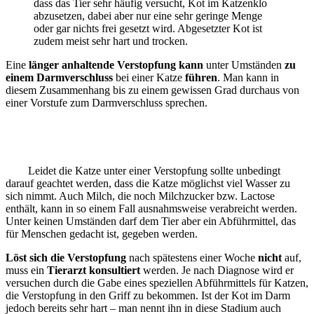
dass das Tier sehr häufig versucht, Kot im Katzenklo
abzusetzen, dabei aber nur eine sehr geringe Menge
oder gar nichts frei gesetzt wird. Abgesetzter Kot ist
zudem meist sehr hart und trocken.
Eine
länger anhaltende Verstopfung kann
unter Umständen
zu
einem Darmverschluss
bei einer Katze
führen
. Man kann in
diesem Zusammenhang bis zu einem gewissen Grad durchaus von
einer Vorstufe zum Darmverschluss sprechen.
Leidet die Katze unter einer Verstopfung sollte unbedingt
darauf geachtet werden, dass die Katze möglichst viel Wasser zu
sich nimmt. Auch Milch, die noch Milchzucker bzw. Lactose
enthält, kann in so einem Fall ausnahmsweise verabreicht werden.
Unter keinen Umständen darf dem Tier aber ein Abführmittel, das
für Menschen gedacht ist, gegeben werden.
Löst sich die Verstopfung
nach spätestens einer Woche
nicht
auf,
muss ein
Tierarzt konsultiert
werden. Je nach Diagnose wird er
versuchen durch die Gabe eines speziellen Abführmittels für Katzen,
die Verstopfung in den Griff zu bekommen. Ist der Kot im Darm
jedoch bereits sehr hart – man nennt ihn in diese Stadium auch