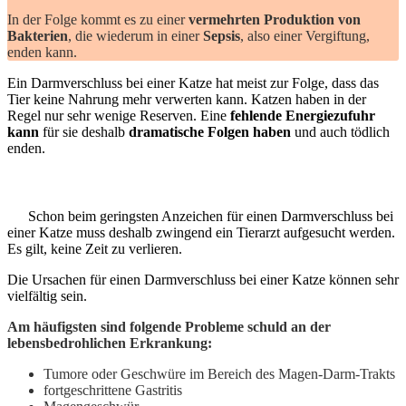
In der Folge kommt es zu einer
vermehrten Produktion von
Bakterien
, die wiederum in einer
Sepsis
, also einer Vergiftung,
enden kann.
Ein Darmverschluss bei einer Katze hat meist zur Folge, dass das
Tier keine Nahrung mehr verwerten kann. Katzen haben in der
Regel nur sehr wenige Reserven. Eine
fehlende Energiezufuhr
kann
für sie deshalb
dramatische Folgen haben
und auch tödlich
enden.
Schon beim geringsten Anzeichen für einen Darmverschluss bei
einer Katze muss deshalb zwingend ein Tierarzt aufgesucht werden.
Es gilt, keine Zeit zu verlieren.
Die Ursachen für einen Darmverschluss bei einer Katze können sehr
vielfältig sein.
Am häufigsten sind folgende Probleme schuld an der
lebensbedrohlichen Erkrankung:
Tumore oder Geschwüre im Bereich des Magen-Darm-Trakts
fortgeschrittene Gastritis