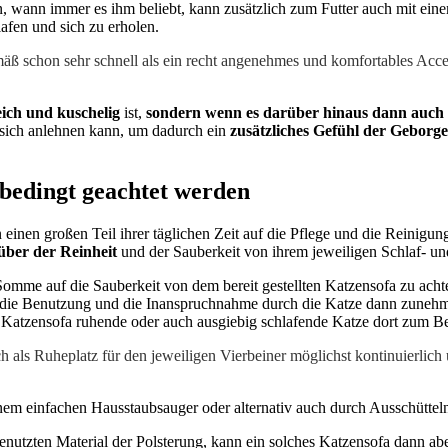
, wann immer es ihm beliebt, kann zusätzlich zum Futter auch mit ei
afen und sich zu erholen.
mäß schon sehr schnell als ein recht angenehmes und komfortables Ac
eich und kuschelig
ist,
sondern wenn es darüber hinaus dann auch
sich anlehnen kann, um dadurch ein
zusätzliches Gefühl der Geborge
nbedingt geachtet werden
 einen großen Teil ihrer täglichen Zeit auf die Pflege und die Reinigun
über der Reinheit
und der Sauberkeit von ihrem jeweiligen Schlaf- un
Somme auf die Sauberkeit von dem bereit gestellten Katzensofa zu acht
die Benutzung und die Inanspruchnahme durch die Katze dann zunehmend
m Katzensofa ruhende oder auch ausgiebig schlafende Katze dort zum Be
uch als Ruheplatz für den jeweiligen Vierbeiner möglichst kontinuierlic
em einfachen Hausstaubsauger oder alternativ auch durch Ausschüttel
enutzten Material der Polsterung, kann ein solches Katzensofa dann 