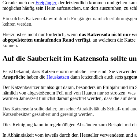
Gerade auch der
Freigänger
, der letztendlich kommen und gehen kann
möglichst häufig sein Heim aufzusuchen, um dort auszuruhen, zu schl
Ein solches Katzensofa wird durch Freigänger nämlich erfahrungsge
kehren werden.
Hierzu ist es nicht nur förderlich, wenn
das Katzensofa nicht nur w
abgepolsterten umlaufenden Rand verfügt
, an welchem die Katze 
können.
Auf die Sauberkeit im Katzensofa sollte u
Es ist bekannt, dass Katzen enorm reinliche Tiere sind. Sie verwenden
Ansprüche
haben die
Hauskatzen
dann letztendlich auch stets
gegen
Der Katzenbesitzer tut also gut daran, besonders im Frühjahr und im 
nämlich von abgestoßenem Fell und von Haaren nur so strotzen, was 
warmen Jahreszeit tunlichst darauf geachtet werden, dass die auf de
Das Katzensofa sollte daher, um seine Attraktivität als Schlaf- und a
Katzenbesitzer gesäubert und gereinigt werden.
Dies Reinigung kann in regelmäßigen Abständen zum Beispiel mit ein
In Abhängigkeit vom jeweils durch den Hersteller verwendeten und g