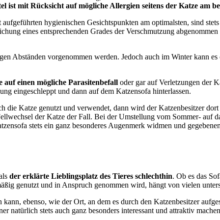
el ist mit Rücksicht auf mögliche Allergien seitens der Katze am 
t aufgeführten hygienischen Gesichtspunkten am optimalsten, sind stet
reichung eines entsprechenden Grades der Verschmutzung abgenommen 
äßigen Abständen vorgenommen werden. Jedoch auch im Winter kann es er
 auf einen mögliche Parasitenbefall
oder gar auf Verletzungen der 
nung eingeschleppt und dann auf dem Katzensofa hinterlassen.
ch die Katze genutzt und verwendet, dann wird der Katzenbesitzer dor
 Fellwechsel der Katze der Fall. Bei der Umstellung vom Sommer- auf d
Katzensofa stets ein ganz besonderes Augenmerk widmen und gegebenen
als
der erklärte Lieblingsplatz des Tieres schlechthin
. Ob es das Sof
mäßig genutzt und in Anspruch genommen wird, hängt von vielen unters
kann, ebenso, wie der Ort, an dem es durch den Katzenbesitzer aufgest
er natürlich stets auch ganz besonders interessant und attraktiv mache