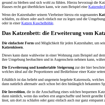
gesund zu bleiben und sich wohl zu fühlen. Hierzu bevorzugt die Ka
Hauses recht gut überblicken kann, wie zum Beispiel eine
Katzendec
Wenn der Katzenhalter seinem Vierbeiner hierzu ein sogenanntes
Kat
schlafen, zu dösen oder auch einfach nur zu legen und die Umgebung 
oder in einer
Katzen Kuschelhöhle
.
Das Katzenbett: die Erweiterung vom Katz
Die einfachste Form
und Möglichkeit für jeden Katzenhalter, um sei
Katzenkissen
.
Dieses kann dann wahlweise in einer Wohnung zum Beispiel auf dem F
ihre Umgebung beobachten und in Augenschein nehmen kann, während 
Die Erweiterung und komfortable Steigerung
zur der hier beschrie
welches ideal auf die Proportionen und Bedürfnisse einer Katze seiten
Erhältlich ist das beliebt und ungemein begehrte Katzensofa, welche
dann natürlich alternativ auch schon bei den hinlänglich bekannten Sp
Die Investition
, die in die Anschaffung eines solchen bequemen Katz
dann nämlich, wenn das soeben erst angeschaffte und bereit gestellt
lässt, um dort zu schlafen oder ganz einfach auch nur ganz entspannt