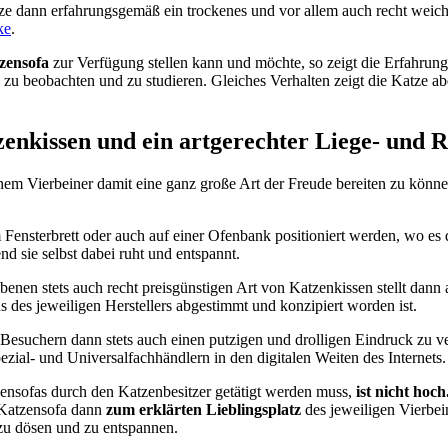
tze dann erfahrungsgemäß ein trockenes und vor allem auch recht weich
ke
.
zensofa
zur Verfügung stellen kann und möchte, so zeigt die Erfahrun
zu beobachten und zu studieren. Gleiches Verhalten zeigt die Katze a
enkissen und ein artgerechter Liege- und 
nem Vierbeiner damit eine ganz große Art der Freude bereiten zu könn
ensterbrett oder auch auf einer Ofenbank positioniert werden, wo es
sie selbst dabei ruht und entspannt.
benen stets auch recht preisgünstigen Art von Katzenkissen stellt dann 
s des jeweiligen Herstellers abgestimmt und konzipiert worden ist.
s Besuchern dann stets auch einen putzigen und drolligen Eindruck zu v
ezial- und Universalfachhändlern in den digitalen Weiten des Internets.
ensofas durch den Katzenbesitzer getätigt werden muss,
ist nicht hoch
e Katzensofa dann
zum erklärten Lieblingsplatz
des jeweiligen Vierbei
 zu dösen und zu entspannen.