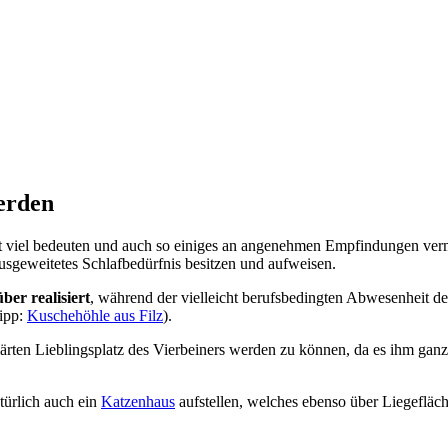
erden
ht viel bedeuten und auch so einiges an angenehmen Empfindungen verm
sgeweitetes Schlafbedürfnis besitzen und aufweisen.
ber realisiert
, während der vielleicht berufsbedingten Abwesenheit des
tipp:
Kuschehöhle aus Filz
).
rklärten Lieblingsplatz des Vierbeiners werden zu können, da es ihm ga
türlich auch ein
Katzenhaus
aufstellen, welches ebenso über Liegefläc