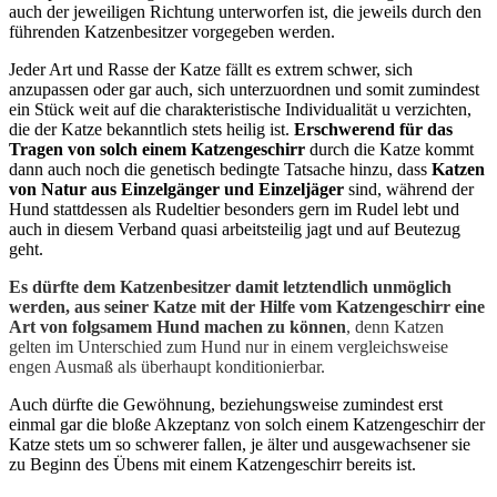
auch der jeweiligen Richtung unterworfen ist, die jeweils durch den
führenden Katzenbesitzer vorgegeben werden.
Jeder Art und Rasse der Katze fällt es extrem schwer, sich
anzupassen oder gar auch, sich unterzuordnen und somit zumindest
ein Stück weit auf die charakteristische Individualität u verzichten,
die der Katze bekanntlich stets heilig ist.
Erschwerend für das
Tragen von solch einem Katzengeschirr
durch die Katze kommt
dann auch noch die genetisch bedingte Tatsache hinzu, dass
Katzen
von Natur aus Einzelgänger und Einzeljäger
sind, während der
Hund stattdessen als Rudeltier besonders gern im Rudel lebt und
auch in diesem Verband quasi arbeitsteilig jagt und auf Beutezug
geht.
Es dürfte dem Katzenbesitzer damit letztendlich unmöglich
werden, aus seiner Katze mit der Hilfe vom Katzengeschirr eine
Art von folgsamem Hund machen zu können
, denn Katzen
gelten im Unterschied zum Hund nur in einem vergleichsweise
engen Ausmaß als überhaupt konditionierbar.
Auch dürfte die Gewöhnung, beziehungsweise zumindest erst
einmal gar die bloße Akzeptanz von solch einem Katzengeschirr der
Katze stets um so schwerer fallen, je älter und ausgewachsener sie
zu Beginn des Übens mit einem Katzengeschirr bereits ist.