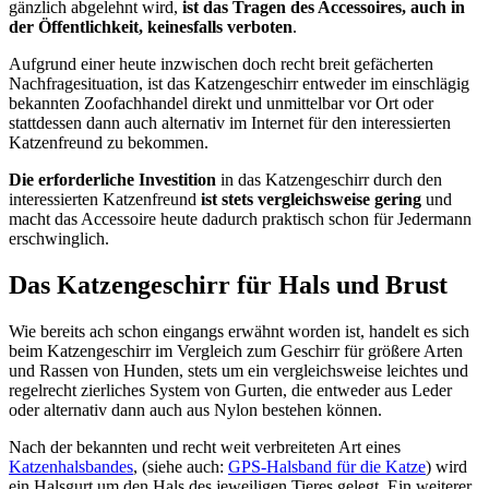
gänzlich abgelehnt wird,
ist das Tragen des Accessoires, auch in
der Öffentlichkeit, keinesfalls verboten
.
Aufgrund einer heute inzwischen doch recht breit gefächerten
Nachfragesituation, ist das Katzengeschirr entweder im einschlägig
bekannten Zoofachhandel direkt und unmittelbar vor Ort oder
stattdessen dann auch alternativ im Internet für den interessierten
Katzenfreund zu bekommen.
Die erforderliche Investition
in das Katzengeschirr durch den
interessierten Katzenfreund
ist stets vergleichsweise gering
und
macht das Accessoire heute dadurch praktisch schon für Jedermann
erschwinglich.
Das Katzengeschirr für Hals und Brust
Wie bereits ach schon eingangs erwähnt worden ist, handelt es sich
beim Katzengeschirr im Vergleich zum Geschirr für größere Arten
und Rassen von Hunden, stets um ein vergleichsweise leichtes und
regelrecht zierliches System von Gurten, die entweder aus Leder
oder alternativ dann auch aus Nylon bestehen können.
Nach der bekannten und recht weit verbreiteten Art eines
Katzenhalsbandes
, (siehe auch:
GPS-Halsband für die Katze
) wird
ein Halsgurt um den Hals des jeweiligen Tieres gelegt. Ein weiterer